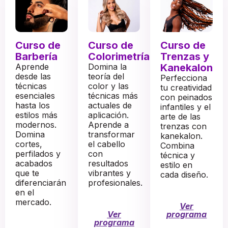
Curso de
Curso de
Curso de
Barbería
Colorimetría
Trenzas y
Aprende
Domina la
Kanekalon
desde las
teoría del
Perfecciona
técnicas
color y las
tu creatividad
esenciales
técnicas más
con peinados
hasta los
actuales de
infantiles y el
estilos más
aplicación.
arte de las
modernos.
Aprende a
trenzas con
Domina
transformar
kanekalon.
cortes,
el cabello
Combina
perfilados y
con
técnica y
acabados
resultados
estilo en
que te
vibrantes y
cada diseño.
diferenciarán
profesionales.
en el
mercado.
Ver
Ver
programa
programa